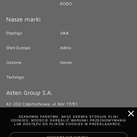
RODO
Nasze marki
Plastigo
VIKK
Shini Europe
Adino
Ozzone
Havier
Technigo
Asten Group S.A.
42-202 Częstochowa, ul. Bór 77/81
+48 34 360 88 7
7,
biuro@astengroup.pl
SZANOWNI PAŃSTWO, NASZ SERWIS STOSUJE PLIKI
COOKIES. MOŻECIE OKREŚLIĆ WARUNKI PRZECHOWYWANIA
LUB DOSTĘPU DO PLIKÓW COOKIES W PRZEGLĄDARCE.
wyślij wiadomość